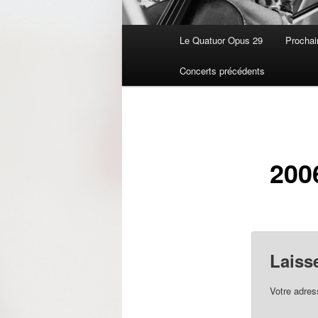
Menu
Le Quatuor Opus 29
Prochai
principal
Concerts précédents
200
Laiss
Votre adres