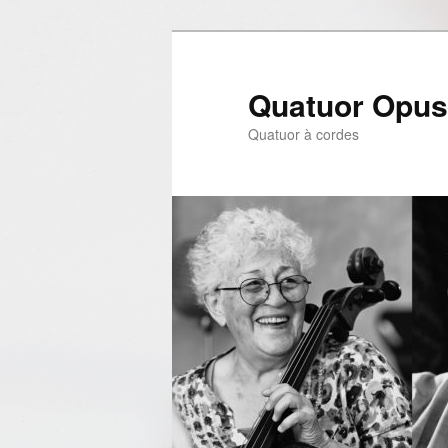
Aller
au
contenu
Quatuor Opus
principal
Quatuor à cordes